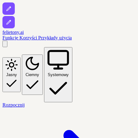
felietony.ai
Funkcje
Korzyści
Przykłady użycia
Jasny
Ciemny
Systemowy
Rozpocznij