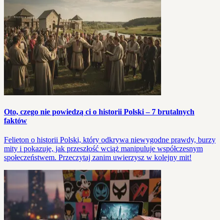
Oto, czego nie powiedzą ci o historii Polski – 7 brutalnych
faktów
Felieton o historii Polski, który odkrywa niewygodne prawdy, burzy
mity i pokazuje, jak przeszłość wciąż manipuluje współczesnym
społeczeństwem. Przeczytaj zanim uwierzysz w kolejny mit!