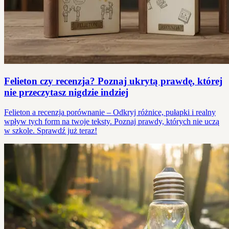
Felieton czy recenzja? Poznaj ukrytą prawdę, której
nie przeczytasz nigdzie indziej
Felieton a recenzja porównanie – Odkryj różnice, pułapki i realny
wpływ tych form na twoje teksty. Poznaj prawdy, których nie uczą
w szkole. Sprawdź już teraz!