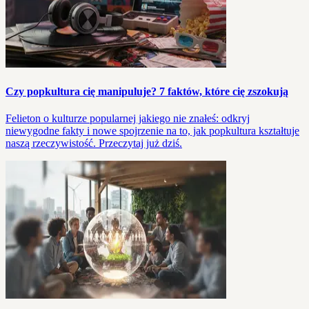
Czy popkultura cię manipuluje? 7 faktów, które cię zszokują
Felieton o kulturze popularnej jakiego nie znałeś: odkryj
niewygodne fakty i nowe spojrzenie na to, jak popkultura kształtuje
naszą rzeczywistość. Przeczytaj już dziś.