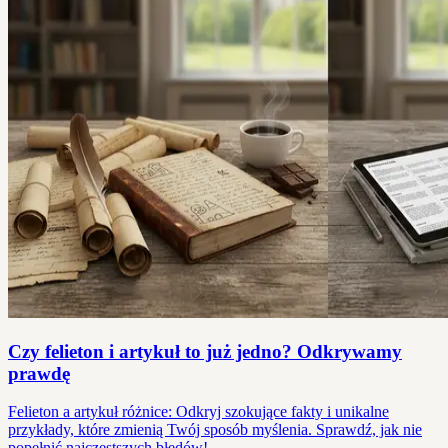
Czy felieton i artykuł to już jedno? Odkrywamy
prawdę
Felieton a artykuł różnice: Odkryj szokujące fakty i unikalne
przykłady, które zmienią Twój sposób myślenia. Sprawdź, jak nie
popełnić najczęstszych błędów!