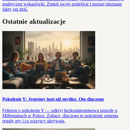
praktyczne wskazówki. Zmień swoje podejście i poznaj nieznane
fakty już dziś.
Ostatnie aktualizacje
Pokolenie Y: Jesteśmy inni niż myślisz. Oto dlaczego
Felieton o pokoleniu Y — odkryj bezkompromisową prawdę o
Millenialsach w Polsce. Zobacz, dlaczego to pokolenie zmienia
reguły gry i co wszyscy ukrywają.