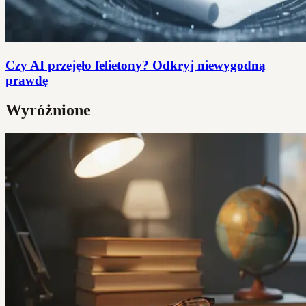
Czy AI przejęło felietony? Odkryj niewygodną
prawdę
Wyróżnione