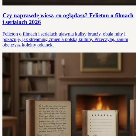
Czy naprawdę wiesz, co oglądasz? Felieton o filmach
i serialach 2026
Felieton o filmach i serialach ujawnia kulisy branży, obala mity i
pokazuje, jak streaming zmienia polską kulturę. Przeczytaj, zanim
obejrzysz kolejny odcinek.