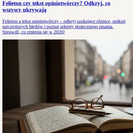
Felieton czy tekst opiniotwórczy? Odkryj, co
wszyscy ukrywają
Felieton a tekst opiniotwórczy – odkryj szokujące różnice, uniknij
najczęstszych błędów i poznaj sekrety skutecznego pisania.
Sprawdź, co zmienia się w 2026!