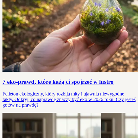
7 eko-prawd, które każą ci spojrzeć w lustro
Felieton ekologiczny, który rozbija mity i ujawnia niewygodne
fakty. Odkryj, co naprawdę znaczy być eko w 2026 roku. Czy jesteś
gotów na prawdę?