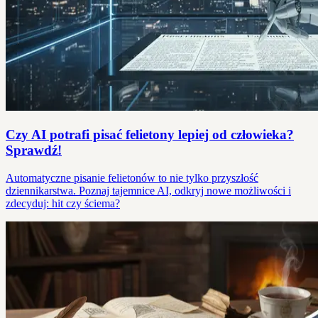
Czy AI potrafi pisać felietony lepiej od człowieka?
Sprawdź!
Automatyczne pisanie felietonów to nie tylko przyszłość
dziennikarstwa. Poznaj tajemnice AI, odkryj nowe możliwości i
zdecyduj: hit czy ściema?