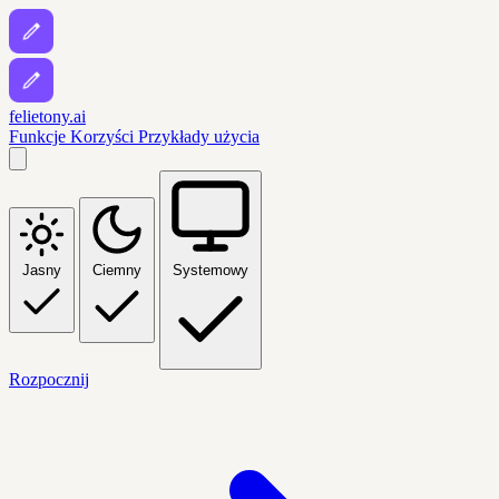
felietony.ai
Funkcje
Korzyści
Przykłady użycia
Jasny
Ciemny
Systemowy
Rozpocznij