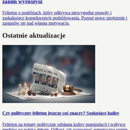
zanim wyruszysz
Felieton o podróżach, który odkrywa niewygodne prawdy i
zaskakujące konsekwencje podróżowania. Poznaj nowe spojrzenie i
zastanów się nad własną motywacją.
Ostatnie aktualizacje
Czy polityczny felieton jeszcze coś znaczy? Szokujące kulisy
Felieton na tematy polityczne odsłania kulisy manipulacji i wpływu
mediów na polską debatę. Odkryj, jak rozpoznać autentyczną opinię