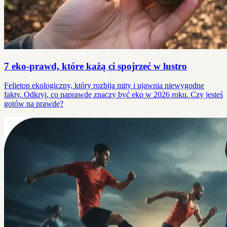
7 eko-prawd, które każą ci spojrzeć w lustro
Felieton ekologiczny, który rozbija mity i ujawnia niewygodne
fakty. Odkryj, co naprawdę znaczy być eko w 2026 roku. Czy jesteś
gotów na prawdę?