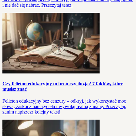
i nie dać się nabrać. Przeczytaj teraz.
Czy felieton edukacyjny to broń czy iluzja? 7 faktów, które
musisz znać
Felieton edukacyjny bez cenzury – odkryj, jak wykorzystać moc
słowa, zaskocz nauczyciela i wywołaj realną zmianę. Przeczytaj,
zanim napiszesz kolejny tekst!