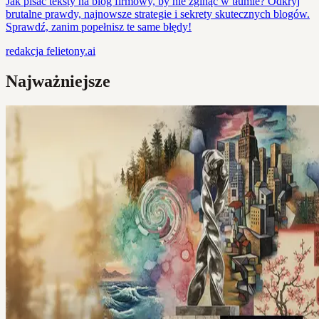
Jak pisać teksty na blog firmowy, by nie zginąć w tłumie? Odkryj
brutalne prawdy, najnowsze strategie i sekrety skutecznych blogów.
Sprawdź, zanim popełnisz te same błędy!
redakcja
felietony.ai
Najważniejsze