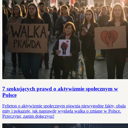
7 szokujących prawd o aktywizmie społecznym w
Polsce
Felieton o aktywizmie społecznym ujawnia niewygodne fakty, obala
mity i pokazuje, jak naprawdę wygląda walka o zmianę w Polsce.
Przeczytaj, zanim dołączysz!