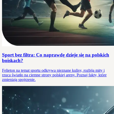
Sport bez filtra: Co naprawdę dzieje się na polskich
boiskach?
Felieton na temat sportu odkrywa nieznane kulisy, rozbija mity i
rzuca światło na ciemne strony polskiej areny. Poznaj fakty, które
zmieniają spojrzenie.