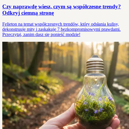
Czy naprawdę wiesz, czym są współczesne trendy?
Odkryj ciemną stronę
Felieton na temat współczesnych trendów, który odsłania kulisy,
dekonstruuje mity i zaskakuje 7 bezkompromisowymi prawdami.
Przeczytaj, zanim dasz się ponieść modzie!