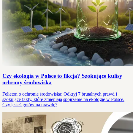
Czy ekologia w Polsce to fikcja? Szokujące kulisy
ochrony środowiska
Felieton o ochronie środowiska: Odkryj 7 brutalnych prawd i
szokujące fakty, które zmieniają spojrzenie na ekologię w Polsce.
Czy jesteś gotów na prawdę?