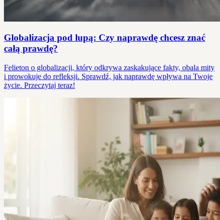
Globalizacja pod lupą: Czy naprawdę chcesz znać
całą prawdę?
Felieton o globalizacji, który odkrywa zaskakujące fakty, obala mity
i prowokuje do refleksji. Sprawdź, jak naprawdę wpływa na Twoje
życie. Przeczytaj teraz!