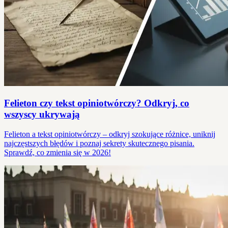
Felieton czy tekst opiniotwórczy? Odkryj, co
wszyscy ukrywają
Felieton a tekst opiniotwórczy – odkryj szokujące różnice, uniknij
najczęstszych błędów i poznaj sekrety skutecznego pisania.
Sprawdź, co zmienia się w 2026!