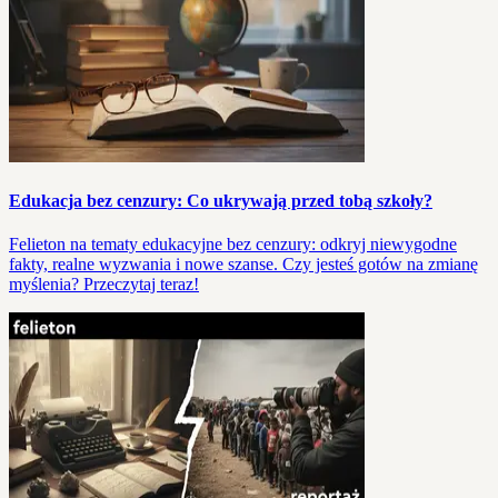
Edukacja bez cenzury: Co ukrywają przed tobą szkoły?
Felieton na tematy edukacyjne bez cenzury: odkryj niewygodne
fakty, realne wyzwania i nowe szanse. Czy jesteś gotów na zmianę
myślenia? Przeczytaj teraz!