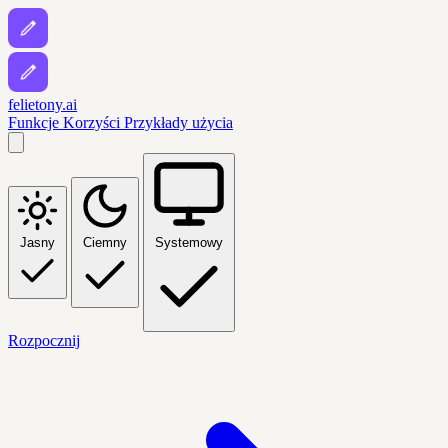
felietony.ai
Funkcje
Korzyści
Przykłady użycia
Jasny
Ciemny
Systemowy
Rozpocznij