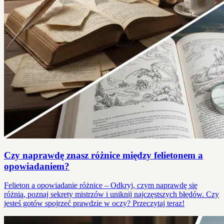
Czy naprawdę znasz różnice między felietonem a
opowiadaniem?
Felieton a opowiadanie różnice – Odkryj, czym naprawdę się
różnią, poznaj sekrety mistrzów i uniknij najczęstszych błędów. Czy
jesteś gotów spojrzeć prawdzie w oczy? Przeczytaj teraz!