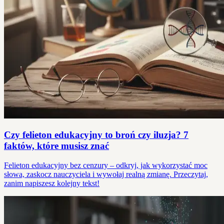
Czy felieton edukacyjny to broń czy iluzja? 7
faktów, które musisz znać
Felieton edukacyjny bez cenzury – odkryj, jak wykorzystać moc
słowa, zaskocz nauczyciela i wywołaj realną zmianę. Przeczytaj,
zanim napiszesz kolejny tekst!