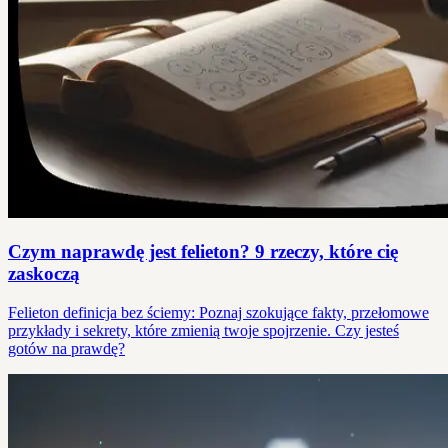
Czym naprawdę jest felieton? 9 rzeczy, które cię
zaskoczą
Felieton definicja bez ściemy: Poznaj szokujące fakty, przełomowe
przykłady i sekrety, które zmienią twoje spojrzenie. Czy jesteś
gotów na prawdę?