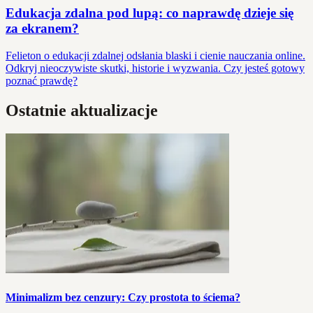
Edukacja zdalna pod lupą: co naprawdę dzieje się
za ekranem?
Felieton o edukacji zdalnej odsłania blaski i cienie nauczania online.
Odkryj nieoczywiste skutki, historie i wyzwania. Czy jesteś gotowy
poznać prawdę?
Ostatnie aktualizacje
Minimalizm bez cenzury: Czy prostota to ściema?