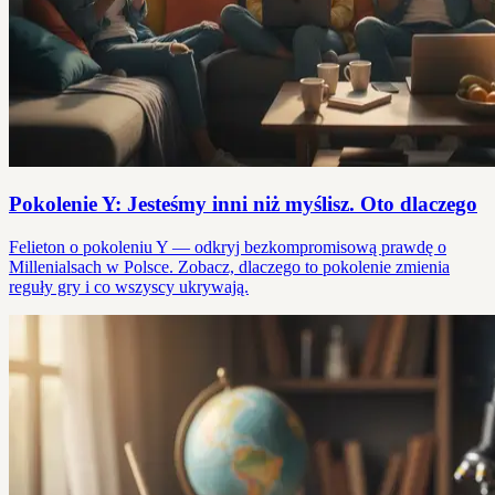
Pokolenie Y: Jesteśmy inni niż myślisz. Oto dlaczego
Felieton o pokoleniu Y — odkryj bezkompromisową prawdę o
Millenialsach w Polsce. Zobacz, dlaczego to pokolenie zmienia
reguły gry i co wszyscy ukrywają.