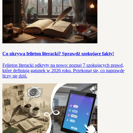
Co ukrywa felieton literacki? Sprawdź szokujące fakty!
Felieton literacki odkryty na nowo: poznaj 7 szokujących prawd,
które definiują gatunek w 2026 roku. Przekonaj się, co naprawdę
liczy się dziś.