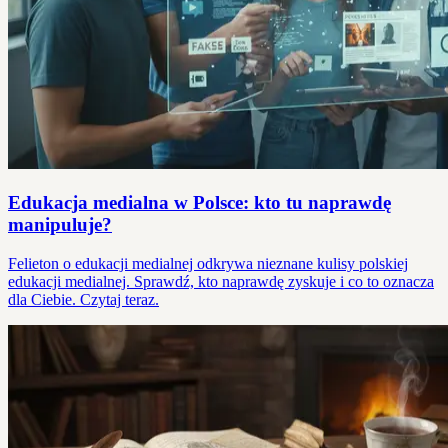
Edukacja medialna w Polsce: kto tu naprawdę
manipuluje?
Felieton o edukacji medialnej odkrywa nieznane kulisy polskiej
edukacji medialnej. Sprawdź, kto naprawdę zyskuje i co to oznacza
dla Ciebie. Czytaj teraz.