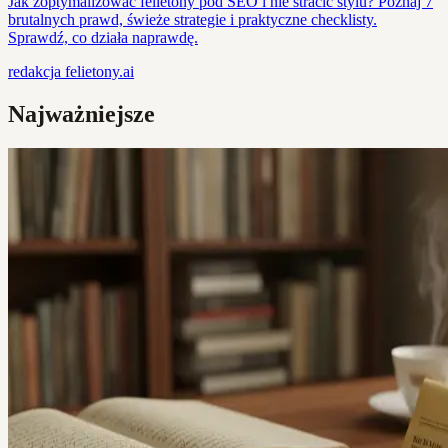
Jak zoptymalizować felietony pod SEO i nie stracić stylu? Poznaj 7
brutalnych prawd, świeże strategie i praktyczne checklisty.
Sprawdź, co działa naprawdę.
redakcja
felietony.ai
Najważniejsze