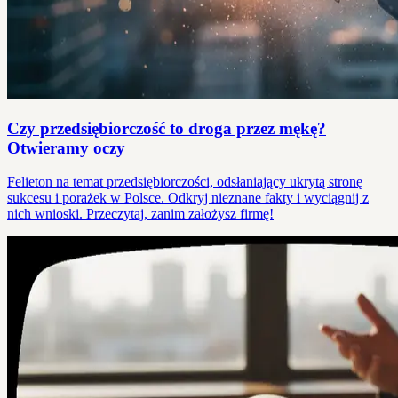
Czy przedsiębiorczość to droga przez mękę?
Otwieramy oczy
Felieton na temat przedsiębiorczości, odsłaniający ukrytą stronę
sukcesu i porażek w Polsce. Odkryj nieznane fakty i wyciągnij z
nich wnioski. Przeczytaj, zanim założysz firmę!