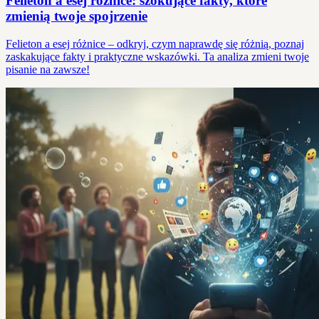
Felieton a esej różnice: szokujące fakty, które
zmienią twoje spojrzenie
Felieton a esej różnice – odkryj, czym naprawdę się różnią, poznaj
zaskakujące fakty i praktyczne wskazówki. Ta analiza zmieni twoje
pisanie na zawsze!