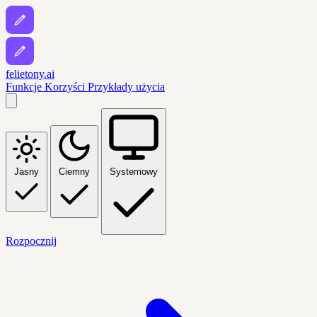
felietony.ai
Funkcje
Korzyści
Przykłady użycia
Jasny
Ciemny
Systemowy
Rozpocznij