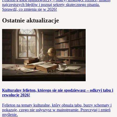
najczęstszych błędów i poznaj sekrety skutecznego pisania.
Sprawdź, co zmienia się w 2026!
Ostatnie aktualizacje
Kulturalny felieton, którego się nie spodziewasz – odkryj tabu i
rewolucję 2026!
Felieton na tematy kulturalne, który obnaża tabu, burzy schematy i
pokazuje, czego nie usłyszysz w mainstreamie. Przeczytaj i zmień
myślenie.