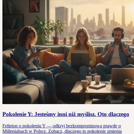
Pokolenie Y: Jesteśmy inni niż myślisz. Oto dlaczego
Felieton o pokoleniu Y — odkryj bezkompromisową prawdę o
Millenialsach w Polsce. Zobacz, dlaczego to pokolenie zmienia