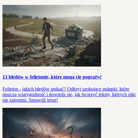
13 błędów w felietonie, które mogą cię pogrążyć
Felieton - jakich błędów unikać? Odkryj szokujące pułapki, które
niszczą wiarygodność i dowiedz się, jak tworzyć teksty, których nikt
nie zapomni. Sprawdź teraz!