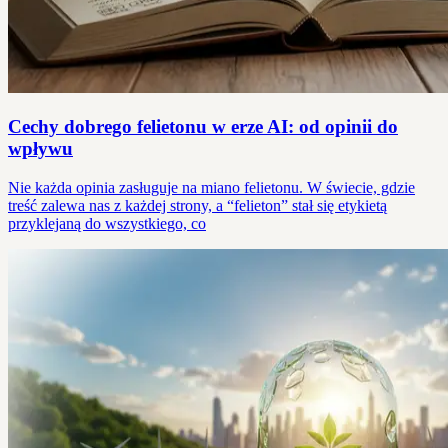
Cechy dobrego felietonu w erze AI: od opinii do
wpływu
Nie każda opinia zasługuje na miano felietonu. W świecie, gdzie
treść zalewa nas z każdej strony, a “felieton” stał się etykietą
przyklejaną do wszystkiego, co