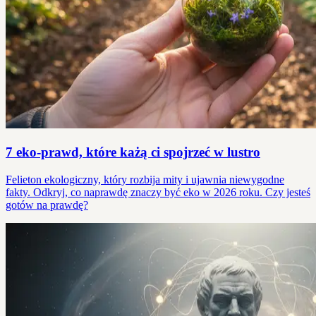
7 eko-prawd, które każą ci spojrzeć w lustro
Felieton ekologiczny, który rozbija mity i ujawnia niewygodne
fakty. Odkryj, co naprawdę znaczy być eko w 2026 roku. Czy jesteś
gotów na prawdę?