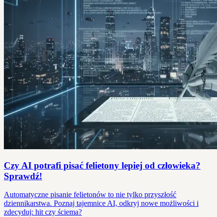
Czy AI potrafi pisać felietony lepiej od człowieka?
Sprawdź!
Automatyczne pisanie felietonów to nie tylko przyszłość
dziennikarstwa. Poznaj tajemnice AI, odkryj nowe możliwości i
zdecyduj: hit czy ściema?