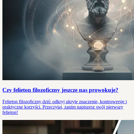
Czy felieton filozoficzny jeszcze nas prowokuje?
Felieton filozoficzny dziś: odkryj ukryte znaczenie, kontrowersje i
praktyczne korzyści. Przeczytaj, zanim napiszesz swój pierwszy
felieton!